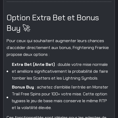
Option Extra Bet et Bonus
Buy 🚀
Pour ceux qui souhaitent augmenter leurs chances
d’accéder directement aux bonus, Frightening Frankie
propose deux options :
Extra Bet (Ante Bet)
: double votre mise normale
et améliore significativement la probabilité de faire
tomber les Scatters et les Lightning Symbols.
Bonus Buy
: achetez d’emblée l’entrée en Monster
Trail Free Spins pour 100× votre mise. Cette option
bypass le jeu de base mais conserve le même RTP
et la volatilité élevée.
Ces fonctionnalités sont idéales pour les adeptes de