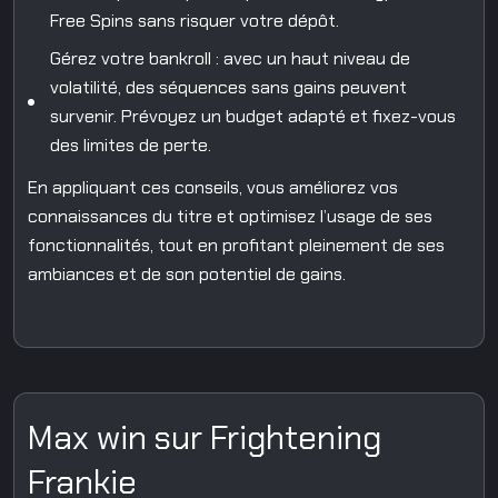
Free Spins sans risquer votre dépôt.
Gérez votre bankroll : avec un haut niveau de
volatilité, des séquences sans gains peuvent
survenir. Prévoyez un budget adapté et fixez-vous
des limites de perte.
En appliquant ces conseils, vous améliorez vos
connaissances du titre et optimisez l’usage de ses
fonctionnalités, tout en profitant pleinement de ses
ambiances et de son potentiel de gains.
Max win sur Frightening
Frankie