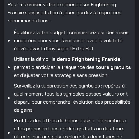
Pour maximiser votre expérience sur Frightening
Frankie sans incitation à jouer, gardez à l’esprit ces
recommandations :
Équilibrez votre budget : commencez par des mises
modérées pour vous familiariser avec la volatilité
élevée avant d’envisager l’Extra Bet.
Utilisez la démo : la
demo Frightening Frankie
permet d’anticiper la fréquence des
tours gratuits
et d’ajuster votre stratégie sans pression.
Surveillez la suppression des symboles : repérez à
quel moment tous les symboles basses valeurs ont
disparu pour comprendre l’évolution des probabilités
de gains.
Profitez des offres de bonus casino : de nombreux
sites proposent des crédits gratuits ou des tours
offerts, parfaits pour explorer les deux types de