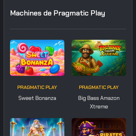
Machines de Pragmatic Play
PRAGMATIC PLAY
PRAGMATIC PLAY
Sweet Bonanza
Big Bass Amazon
Xtreme