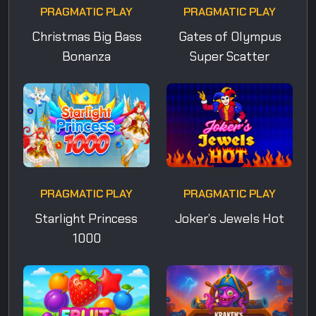
PRAGMATIC PLAY
PRAGMATIC PLAY
Christmas Big Bass
Gates of Olympus
Bonanza
Super Scatter
PRAGMATIC PLAY
PRAGMATIC PLAY
Starlight Princess
Joker’s Jewels Hot
1000