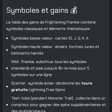
Symboles et gains 💰
La table des gains de Frightening Frankie combine
symboles classiques et éléments thématiques :
Symboles basse valeur : cartes 10, J, Q, K, A
Symboles haute valeur : éclairs, torches, lunes et
bâtiments hantés
Wild : Frankie, substitue tous les symboles
standards et paie jusqu’à 16× la mise pour 5
symboles sur une ligne
Scatter : symbole éclair, déclenche les
tours
gratuits
Lightning Free Spins
Test-tube (pendant Monster Trail) : collecte dans un
compteur pour gagner des spins supplémentaires et
des multiplicateurs