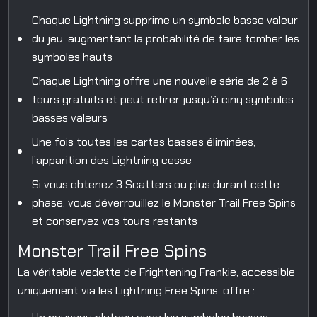
Chaque Lightning supprime un symbole basse valeur
du jeu, augmentant la probabilité de faire tomber les
symboles hauts
Chaque Lightning offre une nouvelle série de 2 à 6
tours gratuits et peut retirer jusqu’à cinq symboles
basses valeurs
Une fois toutes les cartes basses éliminées,
l’apparition des Lightning cesse
Si vous obtenez 3 Scatters ou plus durant cette
phase, vous déverrouillez le Monster Trail Free Spins
et conservez vos tours restants
Monster Trail Free Spins
La véritable vedette de Frightening Frankie, accessible
uniquement via les Lightning Free Spins, offre :