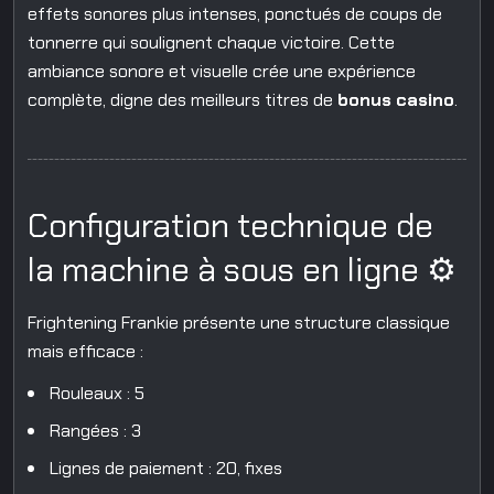
effets sonores plus intenses, ponctués de coups de
tonnerre qui soulignent chaque victoire. Cette
ambiance sonore et visuelle crée une expérience
complète, digne des meilleurs titres de
bonus casino
.
Configuration technique de
la machine à sous en ligne ⚙️
Frightening Frankie présente une structure classique
mais efficace :
Rouleaux : 5
Rangées : 3
Lignes de paiement : 20, fixes