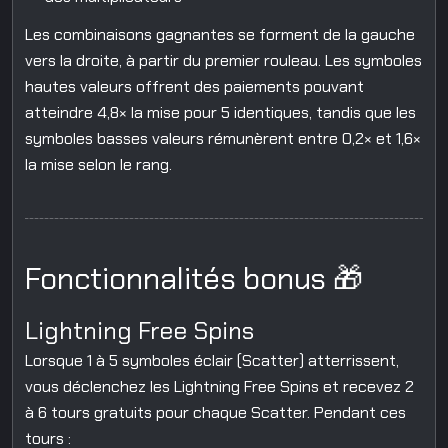
Les combinaisons gagnantes se forment de la gauche
vers la droite, à partir du premier rouleau. Les symboles
hautes valeurs offrent des paiements pouvant
atteindre 4,8× la mise pour 5 identiques, tandis que les
symboles basses valeurs rémunèrent entre 0,2× et 1,6×
la mise selon le rang.
Fonctionnalités bonus 🎁
Lightning Free Spins
Lorsque 1 à 5 symboles éclair (Scatter) atterrissent,
vous déclenchez les Lightning Free Spins et recevez 2
à 6 tours gratuits pour chaque Scatter. Pendant ces
tours :