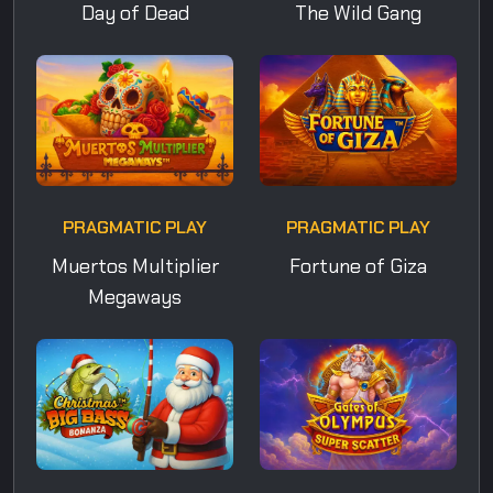
Day of Dead
The Wild Gang
PRAGMATIC PLAY
PRAGMATIC PLAY
Muertos Multiplier
Fortune of Giza
Megaways