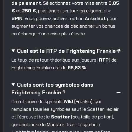
de paiement
. Sélectionnez votre mise entre
0,05
€
et
250 €
, puis lancez un tour en cliquant sur
SPIN
. Vous pouvez activer l’option
Ante Bet
pour
augmenter vos chances de déclencher un bonus
en échange d’une mise plus élevée.
Quel est le
RTP
de
Frightening Frankie
?
Le taux de retour théorique aux joueurs (
RTP
) de
Frightening Frankie est de
96,53 %
.
Quels sont les
symboles
dans
Frightening Frankie
?
On retrouve : le symbole
Wild
(Frankie), qui
remplace tous les symboles sauf le Scatter, l’éclair
et l’éprouvette ; le
Scatter
(bouteille de potion),
qui déclenche le Monster Trail ; le symbole