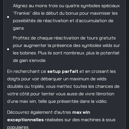
Alignez au moins trois ou quatre symboles spéciaux
“Frankie” dès le début du bonus pour maximiser les
possibilités de réactivation et d’accumulation de
gains.
Profitez de chaque réactivation de tours gratuits
pour augmenter la présence des symboles wilds sur
les bobines. Plus ils sont nombreux, plus le potentiel
de gain s’envole.
En recherchant ce
setup parfait
et en croisant les
doigts pour voir débarquer un maximum de wilds
doublés ou triplés, vous mettez toutes les chances de
votre côté pour tenter vous aussi de vivre l’émotion
d’une max win, telle que présentée dans la vidéo.
Découvrez également d'autres
max win
exceptionnelles
réalisées sur des machines à sous
populaires.