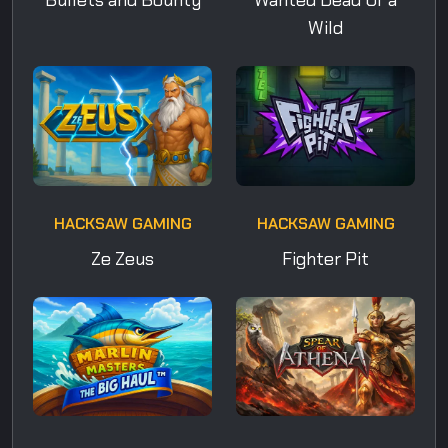
Bullets and Bounty
Wanted Dead Or a
Wild
HACKSAW GAMING
HACKSAW GAMING
Ze Zeus
Fighter Pit