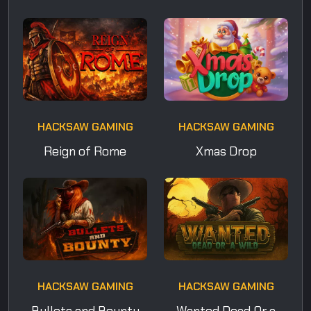
HACKSAW GAMING
HACKSAW GAMING
Reign of Rome
Xmas Drop
HACKSAW GAMING
HACKSAW GAMING