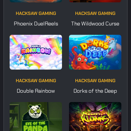
HACKSAW GAMING
HACKSAW GAMING
Phoenix DuelReels
The Wildwood Curse
HACKSAW GAMING
HACKSAW GAMING
Double Rainbow
Dorks of the Deep