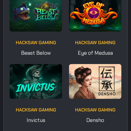
HACKSAW GAMING
HACKSAW GAMING
Beast Below
Eye of Medusa
HACKSAW GAMING
HACKSAW GAMING
Invictus
Densho