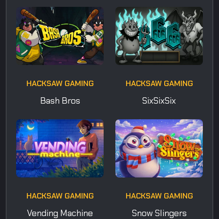
HACKSAW GAMING
HACKSAW GAMING
Bash Bros
SixSixSix
HACKSAW GAMING
HACKSAW GAMING
Vending Machine
Snow Slingers