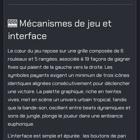
🎰 Mécanismes de jeu et
interface
Le cœur du jeu repose sur une grille composée de 6
rouleaux et 5 rangées, associée à 19 façons de gagner
fixes qui paient de la gauche vers la droite. Les
symboles payants exigent un minimum de trois icônes
identiques alignées consécutivement pour déclencher
une victoire. La palette graphique, riche en teintes
vives, met en scène un univers urbain tropical, tandis
que la bande-son, oscillant entre beats dynamiques et
sons de jungle, plonge le joueur dans une ambiance
euphorique.
L’interface est simple et épurée : les boutons de pari