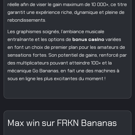
réelle afin de viser le gain maximum de 10 000×, ce titre
garantit une expérience riche, dynamique et pleine de
rebondissements.
Les graphismes soignés, l’ambiance musicale
entraînante et les options de
bonus casino
variées
en font un choix de premier plan pour les amateurs de
sensations fortes. Son potentiel de gains, renforcé par
des multiplicateurs pouvant atteindre 100× et la
mécanique Go Bananas, en fait une des machines à
sous en ligne les plus excitantes du moment !
Max win sur FRKN Bananas