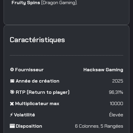
Fruity Spins
(Dragon Gaming).
Caractéristiques
⚙️ Fournisseur
Hacksaw Gaming
📅 Année de création
2025
🎯 RTP (Return to player)
96,31%
✖️ Multiplicateur max
10000
⚡ Volatilité
Élevée
🎰 Disposition
6 Colonnes, 5 Rangées