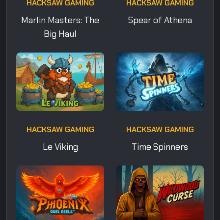
HACKSAW GAMING
HACKSAW GAMING
Marlin Masters: The
Spear of Athena
Big Haul
HACKSAW GAMING
HACKSAW GAMING
Le Viking
Time Spinners