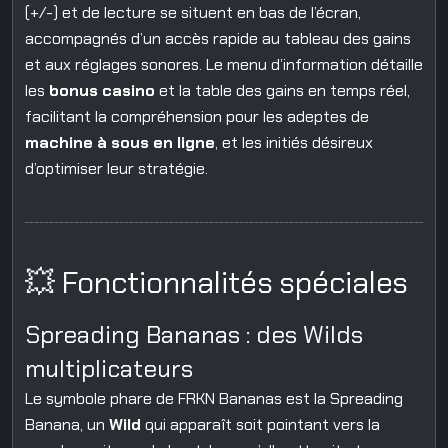
(+/-) et de lecture se situent en bas de l’écran,
accompagnés d’un accès rapide au tableau des gains
et aux réglages sonores. Le menu d’information détaille
les
bonus casino
et la table des gains en temps réel,
facilitant la compréhension pour les adeptes de
machine à sous en ligne
, et les initiés désireux
d’optimiser leur stratégie.
💥 Fonctionnalités spéciales
Spreading Bananas : des Wilds
multiplicateurs
Le symbole phare de FRKN Bananas est la Spreading
Banana, un
Wild
qui apparaît soit pointant vers la