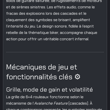
solos de guitare saturée, de rugissements de moteurs
et de sirènes sinistres. Les effets audio, comme le
fracas des explosions lors des cascades et le
claquement des symboles se brisant, amplifient
l’intensité du jeu. Le design sonore, fidèle à l’esprit
rebelle de la thématique biker, accompagne chaque
action pour offrir un véritable concert infernal.
Mécaniques de jeu et
fonctionnalités clés ⚙️
Grille, mode de gain et volatilité
La grille de 6×4 rouleaux fonctionne selon le
mécanisme de l’
Avalanche Feature
(cascades). À
chaque combinaison gagnante, les symboles impliqués