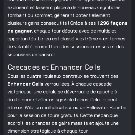
explosent et laissent place à de nouveaux symboles
tombant du sommet, générant potentiellement
plusieurs gains consécutifs ! Grâce à ses
1 296 façons
de gagner
, chaque tour débute avec de multiples
opportunités. Le jeu est classé « extrême » en termes
de volatilité, promettant des sessions intenses et des
secousses de bankroll.
Cascades et Enhancer Cells
Sous les quatre rouleaux centraux se trouvent des
Enhancer Cells
verrouillées. À chaque cascade
victorieuse, une cellule se déverrouille de gauche à
droite pour révéler un symbole bonus. Celui-ci peut
être un Wild, un multiplicateur ou un Hellevator Booster
pour la session de tours gratuits. Cette mécanique
accroît les chances de gains massifs et ajoute une
dimension stratégique à chaque tour.