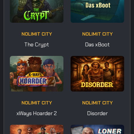
NOLIMIT CITY
NOLIMIT CITY
The Crypt
Das xBoot
NOLIMIT CITY
NOLIMIT CITY
xWays Hoarder 2
Disorder