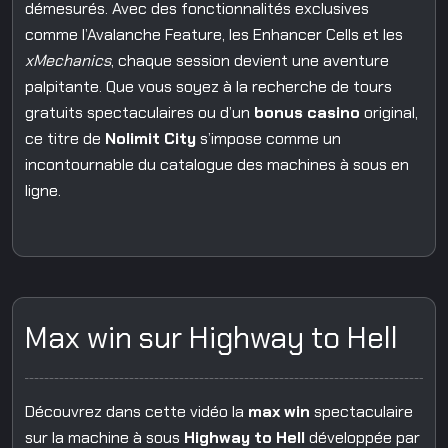
démesurés. Avec des fonctionnalités exclusives
comme l’Avalanche Feature, les Enhancer Cells et les
xMechanics
, chaque session devient une aventure
palpitante. Que vous soyez à la recherche de tours
gratuits spectaculaires ou d’un
bonus casino
original,
ce titre de
Nolimit City
s’impose comme un
incontournable du catalogue des machines à sous en
ligne.
Max win sur Highway to Hell
Découvrez dans cette vidéo la
max win
spectaculaire
sur la machine à sous
Highway to Hell
développée par