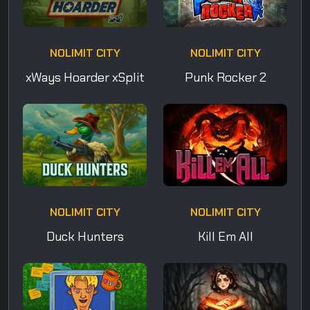
NOLIMIT CITY
NOLIMIT CITY
xWays Hoarder xSplit
Punk Rocker 2
NOLIMIT CITY
NOLIMIT CITY
Duck Hunters
Kill Em All