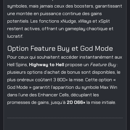
symboles, mais jamais ceux des boosters, garantissant
une montée en puissance continue des gains
potentiels. Les fonctions xNudge, xWays et xSplit
restent actives, offrant un gameplay chaotique et
lucratif.
Option Feature Buy et God Mode
Pour ceux qui souhaitent accéder instantanément aux
Hell Spins,
Highway to Hell
propose un
Feature Buy
:
plusieurs options d’achat de bonus sont disponibles, le
plus onéreux coûtant 3 800× la mise. Cette option «
God Mode » garantit l’apparition du symbole Max Win
dans l’une des Enhancer Cells, décuplant les
promesses de gains, jusqu’à
20 066×
la mise initiale.