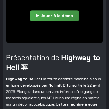
▶️ Jouer à la démo
Présentation de
Highway to
Hell
🎰
Highway to Hell
est la toute dernière machine à sous
en ligne développée par
Nolimit City
, sortie le 22 avril
2025. Plongez dans un univers infernal où le gang de
motards squelettiques MC Hellbound règne en maître
sur un décor apocalyptique. Cette
machine à sous