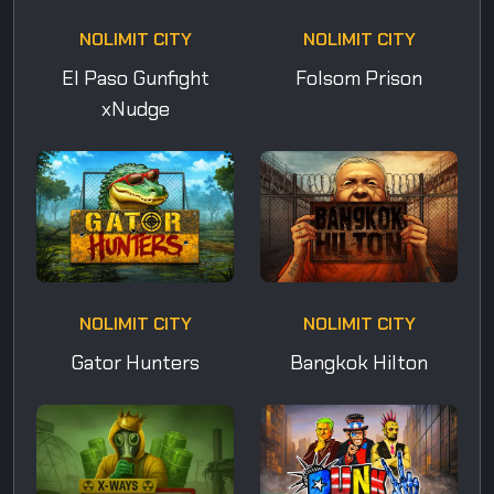
NOLIMIT CITY
NOLIMIT CITY
El Paso Gunfight
Folsom Prison
xNudge
NOLIMIT CITY
NOLIMIT CITY
Gator Hunters
Bangkok Hilton