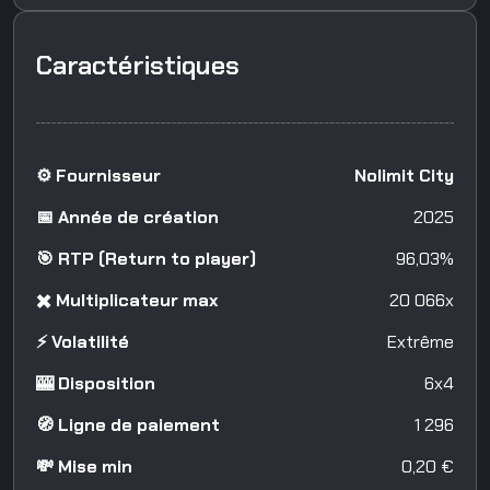
Caractéristiques
⚙️ Fournisseur
Nolimit City
📅 Année de création
2025
🎯 RTP (Return to player)
96,03%
✖️ Multiplicateur max
20 066x
⚡ Volatilité
Extrême
🎰 Disposition
6x4
🧭 Ligne de paiement
1 296
💸 Mise min
0,20 €