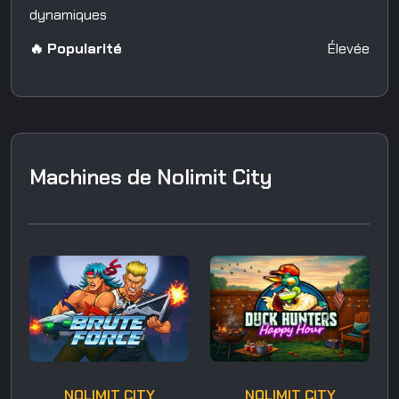
dynamiques
🔥 Popularité
Élevée
Machines de Nolimit City
NOLIMIT CITY
NOLIMIT CITY