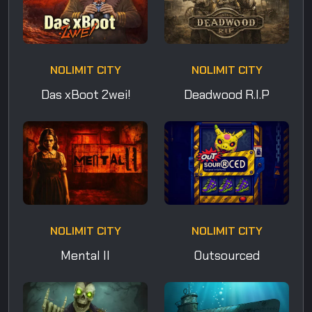
NOLIMIT CITY
NOLIMIT CITY
Das xBoot 2wei!
Deadwood R.I.P
NOLIMIT CITY
NOLIMIT CITY
Mental II
Outsourced