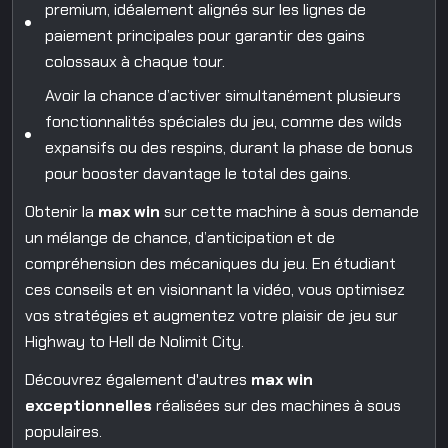
premium, idéalement alignés sur les lignes de
paiement principales pour garantir des gains
colossaux à chaque tour.
Avoir la chance d’activer simultanément plusieurs
fonctionnalités spéciales du jeu, comme des wilds
expansifs ou des respins, durant la phase de bonus
pour booster davantage le total des gains.
Obtenir la
max win
sur cette machine à sous demande
un mélange de chance, d’anticipation et de
compréhension des mécaniques du jeu. En étudiant
ces conseils et en visionnant la vidéo, vous optimisez
vos stratégies et augmentez votre plaisir de jeu sur
Highway to Hell de Nolimit City.
Découvrez également d'autres
max win
exceptionnelles
réalisées sur des machines à sous
populaires.