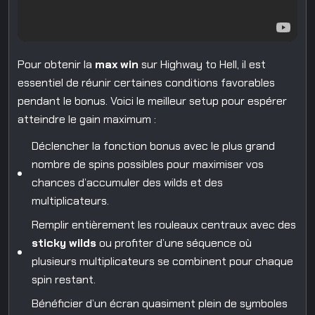
Pour obtenir la
max win
sur Highway to Hell, il est
essentiel de réunir certaines conditions favorables
pendant le bonus. Voici le meilleur setup pour espérer
atteindre le gain maximum :
Déclencher la fonction bonus avec le plus grand
nombre de spins possibles pour maximiser vos
chances d’accumuler des wilds et des
multiplicateurs.
Remplir entièrement les rouleaux centraux avec des
sticky wilds
ou profiter d’une séquence où
plusieurs multiplicateurs se combinent pour chaque
spin restant.
Bénéficier d’un écran quasiment plein de symboles