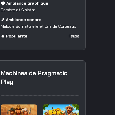
🌩️ Ambiance graphique
Sombre et Sinistre
🎵 Ambiance sonore
Mélodie Surnaturelle et Cris de Corbeaux
🔥 Popularité
Faible
Machines de Pragmatic
Play