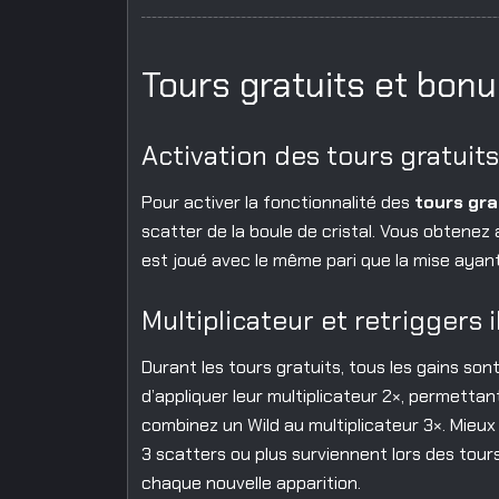
Tours gratuits et bonu
Activation des tours gratuits
Pour activer la fonctionnalité des
tours gra
scatter de la boule de cristal. Vous obtenez
est joué avec le même pari que la mise ayan
Multiplicateur et retriggers i
Durant les tours gratuits, tous les gains son
d’appliquer leur multiplicateur 2×, permettant
combinez un Wild au multiplicateur 3×. Mieux 
3 scatters ou plus surviennent lors des tour
chaque nouvelle apparition.