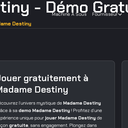
iny - Démo Grat
Machine À Sous
Fournisseur
ame Destiny
Jouer gratuitement à
Madame Destiny
écouvrez l’univers mystique de
Madame Destiny
râce à sa
demo Madame Destiny
! Profitez d’une
xpérience unique pour
jouer Madame Destiny
de
açon
gratuite
, sans engagement. Plongez dans