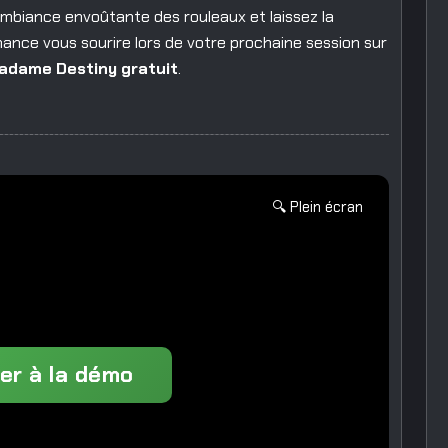
ambiance envoûtante des rouleaux et laissez la
ance vous sourire lors de votre prochaine session sur
adame Destiny gratuit
.
🔍 Plein écran
uer à la démo