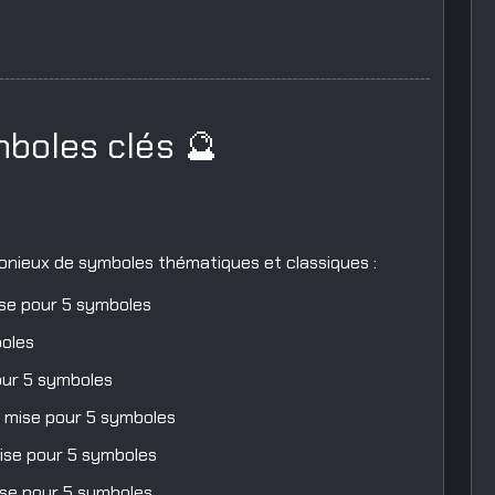
mboles clés 🔮
ieux de symboles thématiques et classiques :
ise pour 5 symboles
boles
pour 5 symboles
la mise pour 5 symboles
 mise pour 5 symboles
 mise pour 5 symboles