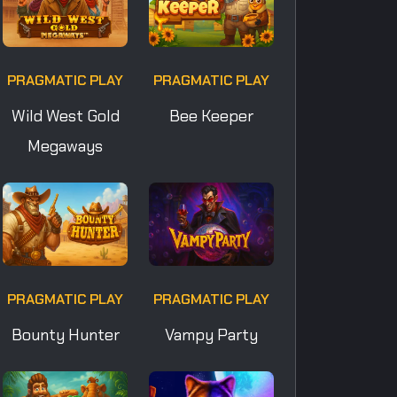
PRAGMATIC PLAY
PRAGMATIC PLAY
Wild West Gold
Bee Keeper
Megaways
PRAGMATIC PLAY
PRAGMATIC PLAY
Bounty Hunter
Vampy Party