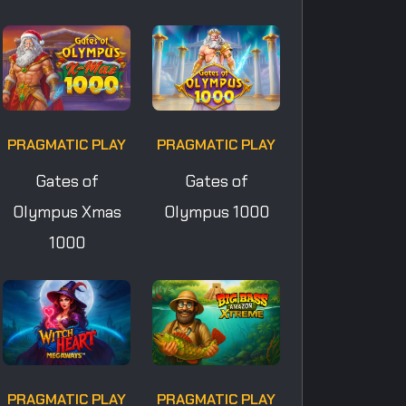
PRAGMATIC PLAY
PRAGMATIC PLAY
Gates of
Gates of
Olympus Xmas
Olympus 1000
1000
PRAGMATIC PLAY
PRAGMATIC PLAY