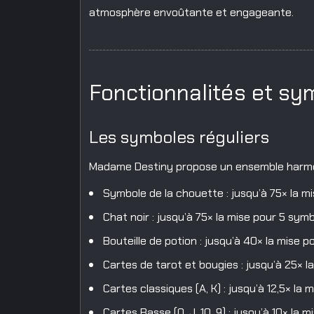
atmosphère envoûtante et engageante.
Fonctionnalités et sy
Les symboles réguliers
Madame Destiny propose un ensemble harmon
Symbole de la chouette : jusqu’à 75× la m
Chat noir : jusqu’à 75× la mise pour 5 sym
Bouteille de potion : jusqu’à 40× la mise 
Cartes de tarot et bougies : jusqu’à 25× 
Cartes classiques (A, K) : jusqu’à 12,5× la
Cartes Basse (Q, J, 10, 9) : jusqu’à 10× la