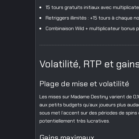
15 tours gratuits initiaux avec multiplicat
Retriggers illimités : +15 tours à chaqu
Combinaison Wild + multiplicateur bonus 
Volatilité, RTP et gain
Plage de mise et volatilité
Les mises sur Madame Destiny varient de 0,10
aux petits budgets qu’aux joueurs plus audac
sous met l’accent sur des périodes de spin
potentiellement très lucratives.
Gains maximaux