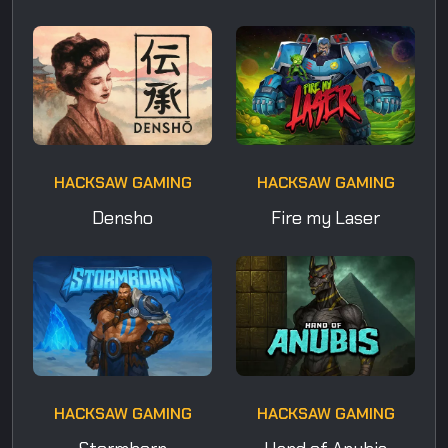
HACKSAW GAMING
HACKSAW GAMING
Densho
Fire my Laser
HACKSAW GAMING
HACKSAW GAMING