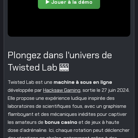
▶️ Jouer à la démo
Plongez dans l'univers de
Twisted Lab 🎰
Twisted Lab est une
machine à sous en ligne
développée par
Hacksaw Gaming
, sortie le 27 juin 2024.
Elle propose une expérience ludique inspirée des
laboratoires de scientifiques fous, avec un graphisme
flamboyant et des mécaniques inédites pour captiver
les amateurs de
bonus casino
et de jeux à haute
dose d’adrénaline. Ici, chaque rotation peut déclencher