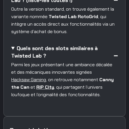
Lab
? (liste-les toutes !)
Outre la version standard, on trouve également la
variante nommée
Twisted Lab RotoGrid
, qui
intègre un accès direct aux fonctionnalités via un
système d’achat de bonus.
Quels sont des
slots similaires
à
Twisted Lab
?
Parmi les jeux présentant une ambiance décalée
et des mécaniques innovantes signées
Hacksaw Gaming
, on retrouve notamment
Canny
the Can
et
RIP City
, qui partagent l’univers
loufoque et l’originalité des fonctionnalités.