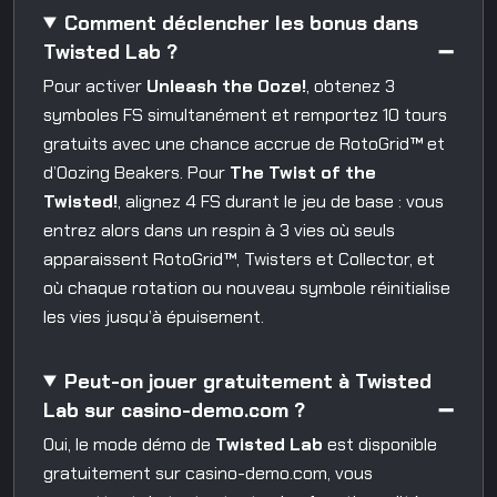
Comment déclencher les
bonus
dans
Twisted Lab
?
Pour activer
Unleash the Ooze!
, obtenez 3
symboles FS simultanément et remportez 10 tours
gratuits avec une chance accrue de RotoGrid™ et
d’Oozing Beakers. Pour
The Twist of the
Twisted!
, alignez 4 FS durant le jeu de base : vous
entrez alors dans un respin à 3 vies où seuls
apparaissent RotoGrid™, Twisters et Collector, et
où chaque rotation ou nouveau symbole réinitialise
les vies jusqu’à épuisement.
Peut-on jouer
gratuitement
à
Twisted
Lab
sur casino-demo.com ?
Oui, le mode démo de
Twisted Lab
est disponible
gratuitement sur casino-demo.com, vous