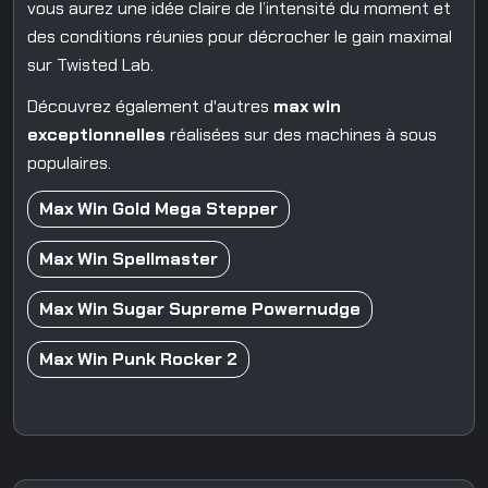
vous aurez une idée claire de l’intensité du moment et
des conditions réunies pour décrocher le gain maximal
sur Twisted Lab.
Découvrez également d'autres
max win
exceptionnelles
réalisées sur des machines à sous
populaires.
Max Win Gold Mega Stepper
Max Win Spellmaster
Max Win Sugar Supreme Powernudge
Max Win Punk Rocker 2