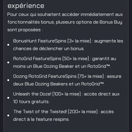
expérience
Pour ceux qui souhaitent accéder immédiatement aux
fonctionnalités bonus, plusieurs options de Bonus Buy
sont proposées :
BonusHunt FeatureSpins (3× la mise) : augmente les
chances de déclencher un bonus.
RotoGrid FeatureSpins (50× la mise) : garantit au
moins un Blue Oozing Beaker et un RotoGrid™.
Oozing RotoGrid FeatureSpins (75× la mise) : assure
deux Blue Oozing Beakers et un RotoGrid™.
Unleash the Ooze! (100× la mise) : accès direct aux
10 tours gratuits.
The Twist of the Twisted! (200× la mise) : accès
direct à la feature respins.