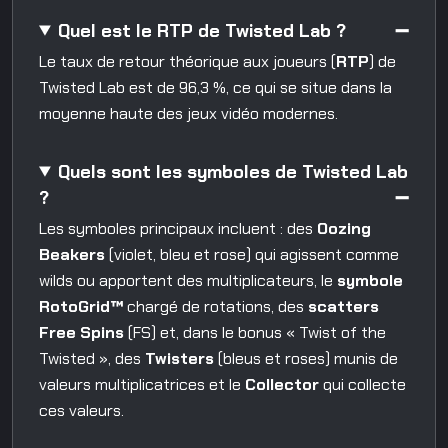
Quel est le
RTP
de
Twisted Lab
?
Le taux de retour théorique aux joueurs (
RTP
) de
Twisted Lab est de 96,3 %, ce qui se situe dans la
moyenne haute des jeux vidéo modernes.
Quels sont les
symboles
de
Twisted Lab
?
Les symboles principaux incluent : des
Oozing
Beakers
(violet, bleu et rose) qui agissent comme
wilds ou apportent des multiplicateurs, le
symbole
RotoGrid™
chargé de rotations, des
scatters
Free Spins
(FS) et, dans le bonus « Twist of the
Twisted », des
Twisters
(bleus et roses) munis de
valeurs multiplicatrices et le
Collector
qui collecte
ces valeurs.