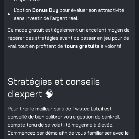
L’option
Bonus Buy
pour évaluer son attractivité
sans investir de l’argent réel.
Ce mode gratuit est également un excellent moyen de
repérer des stratégies avant de passer en jeu pour de
vrai, tout en profitant de
tours gratuits
à volonté.
Stratégies et conseils
d'expert 🧠
Pour tirer le meilleur parti de Twisted Lab, il est
conseillé de bien calibrer votre gestion de bankroll,
compte tenu de sa volatilité moyenne à élevée.
Commencez par démo afin de vous familiariser avec le