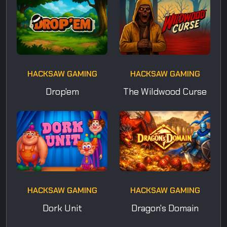
HACKSAW GAMING
HACKSAW GAMING
Drop'em
The Wildwood Curse
HACKSAW GAMING
HACKSAW GAMING
Dork Unit
Dragon's Domain