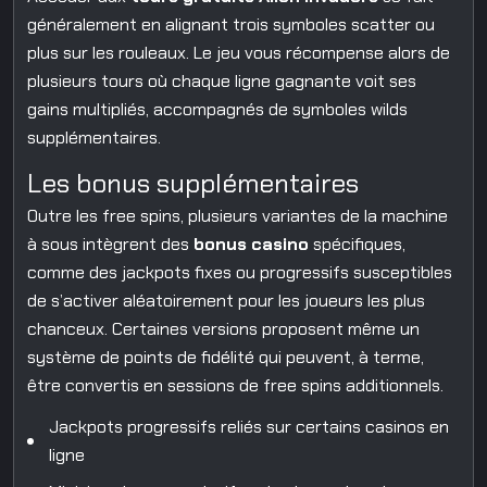
généralement en alignant trois symboles scatter ou
plus sur les rouleaux. Le jeu vous récompense alors de
plusieurs tours où chaque ligne gagnante voit ses
gains multipliés, accompagnés de symboles wilds
supplémentaires.
Les bonus supplémentaires
Outre les free spins, plusieurs variantes de la machine
à sous intègrent des
bonus casino
spécifiques,
comme des jackpots fixes ou progressifs susceptibles
de s’activer aléatoirement pour les joueurs les plus
chanceux. Certaines versions proposent même un
système de points de fidélité qui peuvent, à terme,
être convertis en sessions de free spins additionnels.
Jackpots progressifs reliés sur certains casinos en
ligne