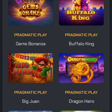
PRAGMATIC PLAY
PRAGMATIC PLAY
Gems Bonanza
Buffalo King
PRAGMATIC PLAY
PRAGMATIC PLAY
Big Juan
Dragon Hero