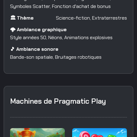
Symboles Scatter, Fonction d'achat de bonus
🏛️ Thème
Science-fiction, Extraterrestres
🌩️ Ambiance graphique
Style années 50, Néons, Animations explosives
🎵 Ambiance sonore
Bande-son spatiale, Bruitages robotiques
Machines de Pragmatic Play