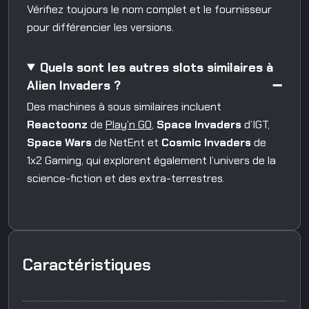
Vérifiez toujours le nom complet et le fournisseur
pour différencier les versions.
Quels sont les autres slots similaires à
Alien Invaders ?
Des machines à sous similaires incluent
Reactoonz
de
Play’n GO
,
Space Invaders
d’IGT,
Space Wars
de NetEnt et
Cosmic Invaders
de
1x2 Gaming, qui explorent également l’univers de la
science-fiction et des extra-terrestres.
Caractéristiques