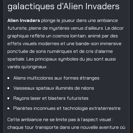
galactiques d’Alien Invaders
Alien Invaders
plonge le joueur dans une ambiance
futuriste, pleine de mystères venus d’ailleurs. Le décor
graphique reflète un cosmos lointain, animé par des
effets visuels modernes et une bande-son immersive
ponctuée de sons numériques et de cris d’alarme
spatiale. Les principaux symboles du jeu sont aussi
variés qu’originaux :
Aliens multicolores aux formes étranges
Vaisseaux spatiaux illuminés de néons
Rayons laser et blasters futuristes
Planètes inconnues et technologie extraterrestre
Cette ambiance ne se limite pas à l’aspect visuel :
chaque tour transporte dans une nouvelle aventure où