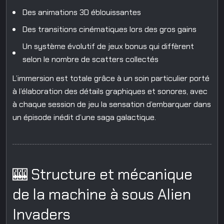
Des animations 3D éblouissantes
Des transitions cinématiques lors des gros gains
Un système évolutif de jeux bonus qui diffèrent
selon le nombre de scatters collectés
L’immersion est totale grâce à un soin particulier porté
à l’élaboration des détails graphiques et sonores, avec
à chaque session de jeu la sensation d’embarquer dans
un épisode inédit d’une saga galactique.
🎰 Structure et mécanique
de la machine à sous Alien
Invaders