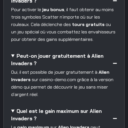
Invaders ?
Pour activer le
jeu bonus
, il faut obtenir au moins
trois symboles Scatter n’importe où sur les
rouleaux. Cela déclenche des
tours gratuits
ou
un jeu spécial où vous combattez les envahisseurs
pour obtenir des gains supplémentaires.
Peut-on jouer gratuitement à Alien
Invaders ?
Oui, il est possible de jouer gratuitement à
Alien
Invaders
sur casino-demo.com grâce à la version
démo qui permet de découvrir le jeu sans miser
d’argent réel.
Quel est le gain maximum sur Alien
Invaders ?
Le
gain maximum
sur
Alien Invaders
peut