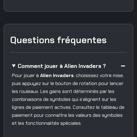
Questions fréquentes
Comment jouer à Alien Invaders ?
Pour jouer à
Alien Invaders
, choisissez votre mise,
puis appuyez sur le bouton de rotation pour lancer
les rouleaux. Les gains sont déterminés par les
combinaisons de symboles qui s’alignent sur les
lignes de paiement actives. Consultez le tableau de
paiement pour connaître les valeurs des symboles
et les fonctionnalités spéciales.