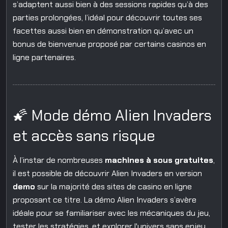
s’adaptent aussi bien à des sessions rapides qu’à des
parties prolongées, l’idéal pour découvrir toutes ses
facettes aussi bien en démonstration qu’avec un
bonus de bienvenue proposé par certains casinos en
ligne partenaires.
🌠 Mode démo Alien Invaders
et accès sans risque
À l’instar de nombreuses
machines à sous gratuites
,
il est possible de découvrir Alien Invaders en version
demo
sur la majorité des sites de casino en ligne
proposant ce titre. La démo Alien Invaders s’avère
idéale pour se familiariser avec les mécaniques du jeu,
tester les stratégies, et explorer l'univers sans enjeu