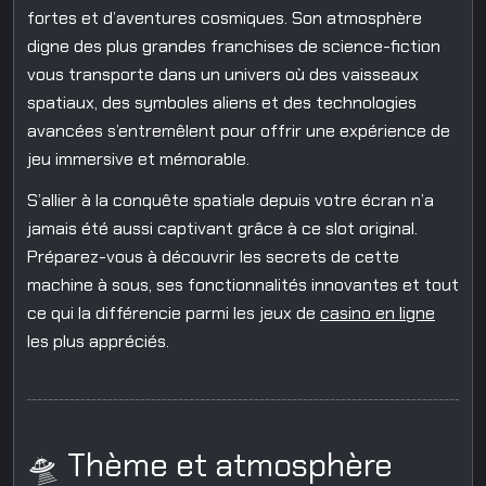
fortes et d’aventures cosmiques. Son atmosphère
digne des plus grandes franchises de science-fiction
vous transporte dans un univers où des vaisseaux
spatiaux, des symboles aliens et des technologies
avancées s’entremêlent pour offrir une expérience de
jeu immersive et mémorable.
S’allier à la conquête spatiale depuis votre écran n’a
jamais été aussi captivant grâce à ce slot original.
Préparez-vous à découvrir les secrets de cette
machine à sous, ses fonctionnalités innovantes et tout
ce qui la différencie parmi les jeux de
casino en ligne
les plus appréciés.
🛸 Thème et atmosphère