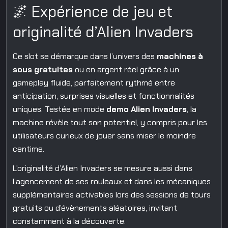
🌌 Expérience de jeu et
originalité d’Alien Invaders
Ce slot se démarque dans l’univers des
machines à
sous gratuites
ou en argent réel grâce à un
gameplay fluide, parfaitement rythmé entre
anticipation, surprises visuelles et fonctionnalités
uniques. Testée en mode
demo Alien Invaders
, la
machine révèle tout son potentiel, y compris pour les
utilisateurs curieux de jouer sans miser le moindre
centime.
L'originalité d’Alien Invaders se mesure aussi dans
l’agencement de ses rouleaux et dans les mécaniques
supplémentaires activables lors des sessions de tours
gratuits ou d’évènements aléatoires, invitant
constamment à la découverte.