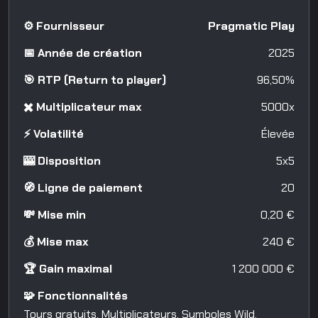
⚙️ Fournisseur
Pragmatic Play
📅 Année de création
2025
🎯 RTP (Return to player)
96,50%
✖️ Multiplicateur max
5000x
⚡ Volatilité
Élevée
🎰 Disposition
5x5
🧭 Ligne de paiement
20
💸 Mise min
0,20 €
💰 Mise max
240 €
🏆 Gain maximal
1 200 000 €
🧩 Fonctionnalités
Tours gratuits, Multiplicateurs, Symboles Wild,