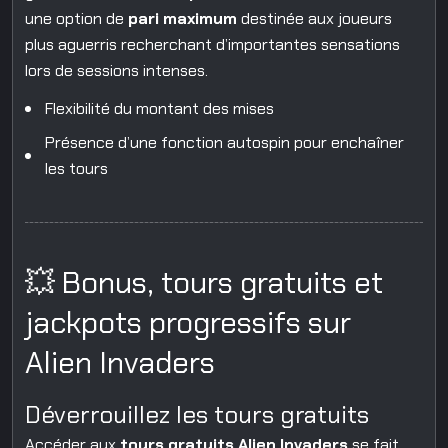
une option de
pari maximum
destinée aux joueurs
plus aguerris recherchant d’importantes sensations
lors de sessions intenses.
Flexibilité du montant des mises
Présence d’une fonction autospin pour enchaîner
les tours
💥 Bonus, tours gratuits et
jackpots progressifs sur
Alien Invaders
Déverrouillez les tours gratuits
Accéder aux
tours gratuits Alien Invaders
se fait