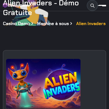
Alien Invaders - Démo
Gratuite
Casino Demo
Machine à sous
Alien Invaders