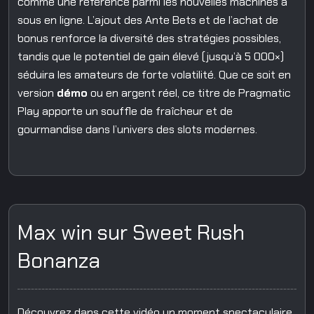
comme une référence parmi les nouvelles machines à
sous en ligne. L’ajout des Ante Bets et de l’achat de
bonus renforce la diversité des stratégies possibles,
tandis que le potentiel de gain élevé (jusqu’à 5 000×)
séduira les amateurs de forte volatilité. Que ce soit en
version
démo
ou en argent réel, ce titre de Pragmatic
Play apporte un souffle de fraîcheur et de
gourmandise dans l’univers des slots modernes.
Max win sur Sweet Rush
Bonanza
Découvrez dans cette vidéo un moment spectaculaire