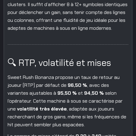
clusters. Il suffit d’afficher 8 à 12+ symboles identiques
pour déclencher un gain, sans tenir compte des lignes
ou colonnes, offrant une fluidité de jeu idéale pour les
adeptes de machines à sous en ligne modernes.
🔍 RTP, volatilité et mises
Sweet Rush Bonanza propose un taux de retour au
joueur (RTP) par défaut de
96,50 %
, avec des
variantes ajustables à
95,50 %
et
94,50 %
selon
l’opérateur. Cette machine à sous se caractérise par
une
volatilité très élevée
, adaptée aux joueurs
recherchant de gros gains, même si les fréquences de
hit peuvent sembler plus espacées.