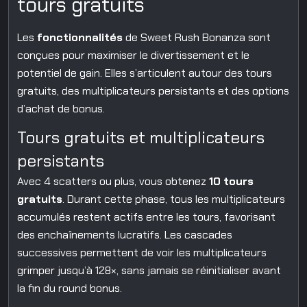
tours gratuits
Les
fonctionnalités
de Sweet Rush Bonanza sont
conçues pour maximiser le divertissement et le
potentiel de gain. Elles s’articulent autour des tours
gratuits, des multiplicateurs persistants et des options
d’achat de bonus.
Tours gratuits et multiplicateurs
persistants
Avec 4 scatters ou plus, vous obtenez
10 tours
gratuits
. Durant cette phase, tous les multiplicateurs
accumulés restent actifs entre les tours, favorisant
des enchaînements lucratifs. Les cascades
successives permettent de voir les multiplicateurs
grimper jusqu’à 128×, sans jamais se réinitialiser avant
la fin du round bonus.