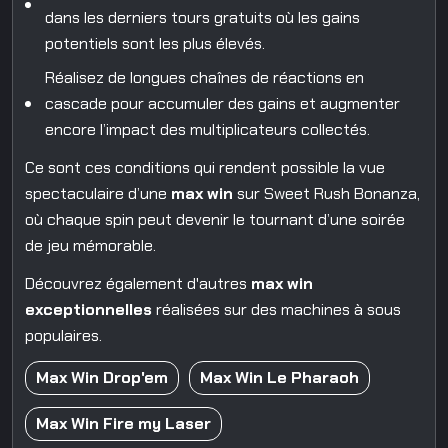
dans les derniers tours gratuits où les gains
potentiels sont les plus élevés.
Réalisez de longues chaînes de réactions en
cascade pour accumuler des gains et augmenter
encore l’impact des multiplicateurs collectés.
Ce sont ces conditions qui rendent possible la vue
spectaculaire d’une
max win
sur Sweet Rush Bonanza,
où chaque spin peut devenir le tournant d’une soirée
de jeu mémorable.
Découvrez également d'autres
max win
exceptionnelles
réalisées sur des machines à sous
populaires.
Max Win Drop'em
Max Win Le Pharaoh
Max Win Fire my Laser