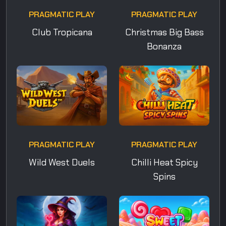
PRAGMATIC PLAY
PRAGMATIC PLAY
Club Tropicana
Christmas Big Bass
Bonanza
PRAGMATIC PLAY
PRAGMATIC PLAY
Wild West Duels
Chilli Heat Spicy
Spins