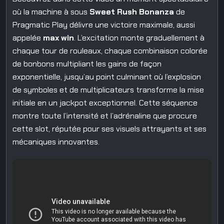
où la machine à sous
Sweet Rush Bonanza
de
Pragmatic Play délivre une victoire maximale, aussi
appelée
max win
. L’excitation monte graduellement à
chaque tour de rouleaux, chaque combinaison colorée
de bonbons multipliant les gains de façon
exponentielle, jusqu’au point culminant où l’explosion
de symboles et de multiplicateurs transforme la mise
initiale en un jackpot exceptionnel. Cette séquence
montre toute l’intensité et l’adrénaline que procure
cette slot, réputée pour ses visuels attrayants et ses
mécaniques innovantes.