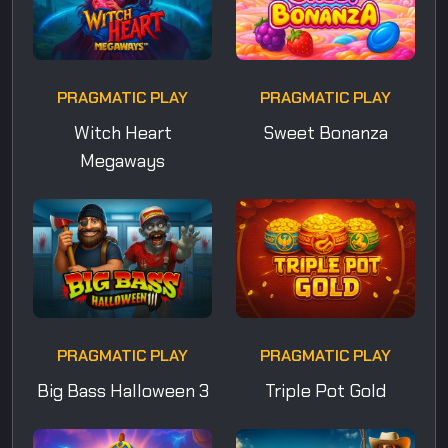
PRAGMATIC PLAY
PRAGMATIC PLAY
Witch Heart
Sweet Bonanza
Megaways
PRAGMATIC PLAY
PRAGMATIC PLAY
Big Bass Halloween 3
Triple Pot Gold