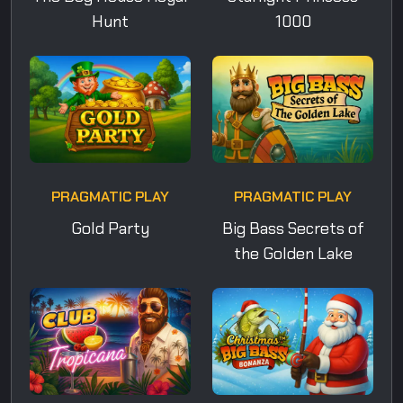
Hunt
1000
PRAGMATIC PLAY
PRAGMATIC PLAY
Gold Party
Big Bass Secrets of
the Golden Lake