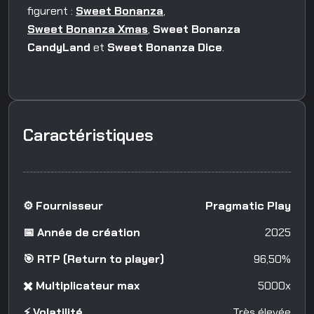
figurent :
Sweet Bonanza
,
Sweet Bonanza Xmas
,
Sweet Bonanza
CandyLand
et
Sweet Bonanza Dice
.
Caractéristiques
⚙️ Fournisseur
Pragmatic Play
📅 Année de création
2025
🎯 RTP (Return to player)
96,50%
✖️ Multiplicateur max
5000x
⚡ Volatilité
Très élevée