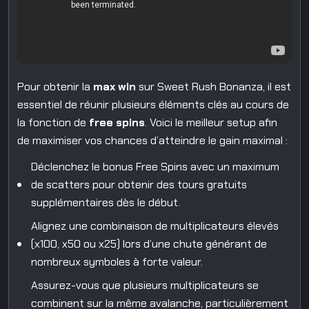
Pour obtenir la
max win
sur Sweet Rush Bonanza, il est
essentiel de réunir plusieurs éléments clés au cours de
la fonction de
free spins
. Voici le meilleur setup afin
de maximiser vos chances d’atteindre le gain maximal :
Déclenchez le bonus Free Spins avec un maximum
de scatters pour obtenir des tours gratuits
supplémentaires dès le début.
Alignez une combinaison de multiplicateurs élevés
(x100, x50 ou x25) lors d’une chute générant de
nombreux symboles à forte valeur.
Assurez-vous que plusieurs multiplicateurs se
combinent sur la même avalanche, particulièrement