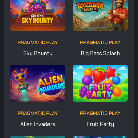
PRAGMATIC PLAY
PRAGMATIC PLAY
Sky Bounty
Big Bass Splash
PRAGMATIC PLAY
PRAGMATIC PLAY
Alien Invaders
Fruit Party