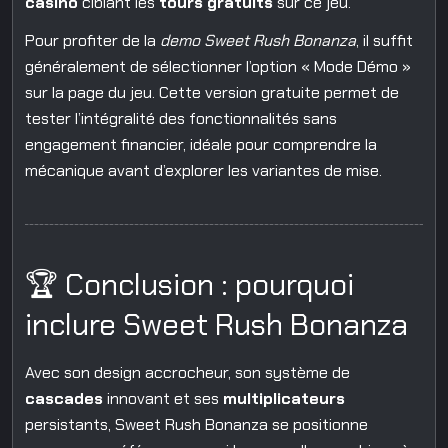
casino
ciblant les
tours gratuits
sur ce jeu.
Pour profiter de la
demo Sweet Rush Bonanza
, il suffit
généralement de sélectionner l’option « Mode Démo »
sur la page du jeu. Cette version gratuite permet de
tester l’intégralité des fonctionnalités sans
engagement financier, idéale pour comprendre la
mécanique avant d’explorer les variantes de mise.
🏆 Conclusion : pourquoi
inclure Sweet Rush Bonanza
Avec son design accrocheur, son système de
cascades
innovant et ses
multiplicateurs
persistants, Sweet Rush Bonanza se positionne