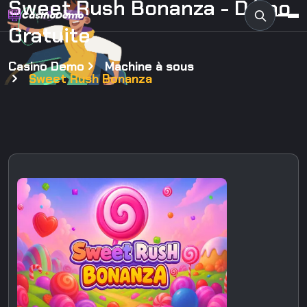
Sweet Rush Bonanza - Démo
Gratuite
Casino Demo
Machine à sous
Sweet Rush Bonanza