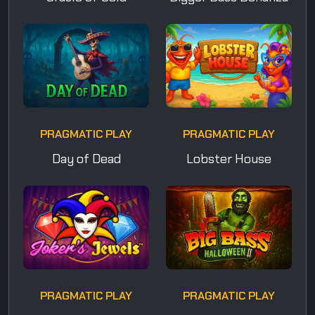
PRAGMATIC PLAY
PRAGMATIC PLAY
Day of Dead
Lobster House
PRAGMATIC PLAY
PRAGMATIC PLAY