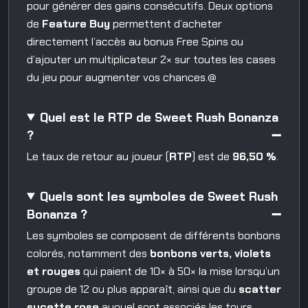
pour générer des gains consécutifs. Deux options
de
Feature Buy
permettent d’acheter
directement l’accès au bonus Free Spins ou
d’ajouter un multiplicateur 2× sur toutes les cases
du jeu pour augmenter vos chances.@
Quel est le RTP de Sweet Rush Bonanza
?
Le taux de retour au joueur (
RTP
) est de
96,50 %
.
Quels sont les symboles de Sweet Rush
Bonanza ?
Les symboles se composent de différents bonbons
colorés, notamment des
bonbons verts, violets
et rouges
qui paient de 10× à 50× la mise lorsqu’un
groupe de 12 ou plus apparaît, ainsi que du
scatter
sucette rose
auquel sont associés les tours