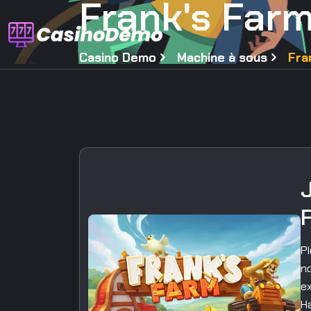
Frank's Farm
Casino Demo
Machine à sous
Fra
Pl
n
e
H