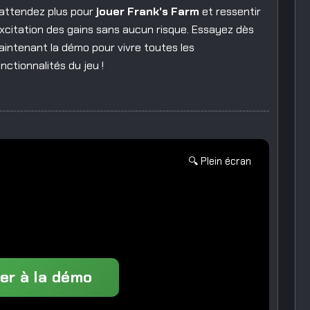
'attendez plus pour
jouer Frank's Farm
et ressentir
excitation des gains sans aucun risque. Essayez dès
intenant la démo pour vivre toutes les
nctionnalités du jeu !
🔍 Plein écran
uer à la démo