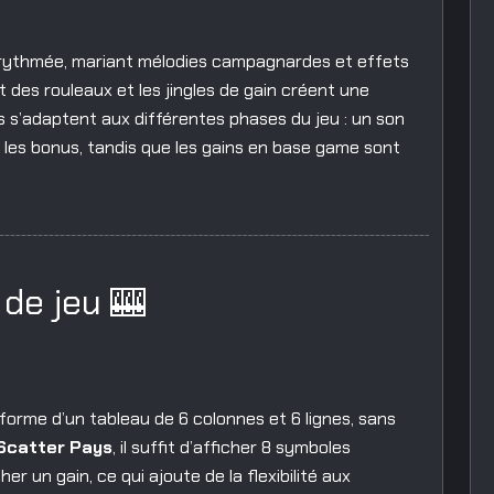
 rythmée, mariant mélodies campagnardes et effets
t des rouleaux et les jingles de gain créent une
 s’adaptent aux différentes phases du jeu : un son
 les bonus, tandis que les gains en base game sont
 de jeu 🎰
 forme d’un tableau de 6 colonnes et 6 lignes, sans
Scatter Pays
, il suffit d’afficher 8 symboles
r un gain, ce qui ajoute de la flexibilité aux