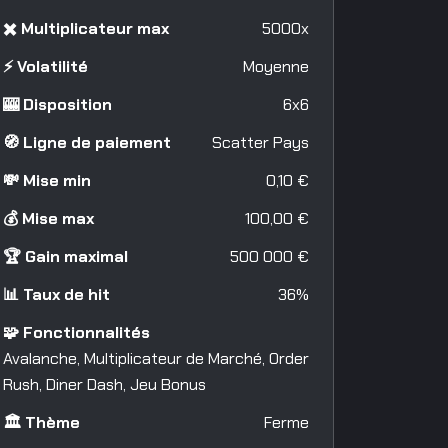
✖️ Multiplicateur max
5000x
⚡ Volatilité
Moyenne
🎰 Disposition
6x6
🧭 Ligne de paiement
Scatter Pays
💸 Mise min
0,10 €
💰 Mise max
100,00 €
🏆 Gain maximal
500 000 €
📊 Taux de hit
36%
🧩 Fonctionnalités
Avalanche, Multiplicateur de Marché, Order
Rush, Diner Dash, Jeu Bonus
🏛️ Thème
Ferme