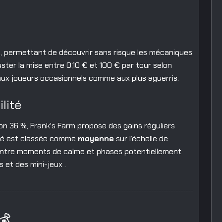
e, permettant de découvrir sans risque les mécaniques
ster la mise entre 0,10 € et 100 € par tour selon
 aux joueurs occasionnels comme aux plus aguerris.
lité
on 36 %, Frank's Farm propose des gains réguliers
ilité est classée comme
moyenne
sur l’échelle de
entre moments de calme et phases potentiellement
 et des mini-jeux .
💰