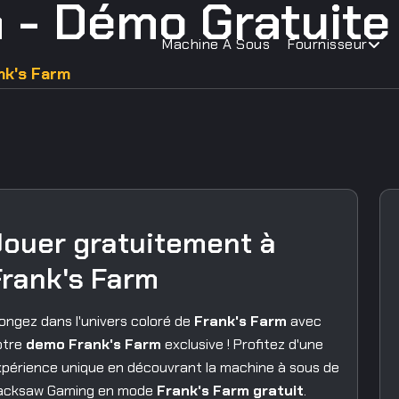
 - Démo Gratuite
Machine À Sous
Fournisseur
nk's Farm
Jouer gratuitement à
Frank's Farm
ongez dans l'univers coloré de
Frank's Farm
avec
otre
demo Frank's Farm
exclusive ! Profitez d'une
xpérience unique en découvrant la machine à sous de
acksaw Gaming en mode
Frank's Farm gratuit
.