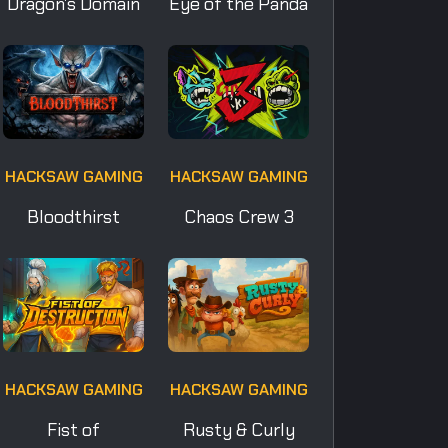
Dragon's Domain
Eye of the Panda
HACKSAW GAMING
HACKSAW GAMING
Bloodthirst
Chaos Crew 3
HACKSAW GAMING
HACKSAW GAMING
Fist of
Rusty & Curly