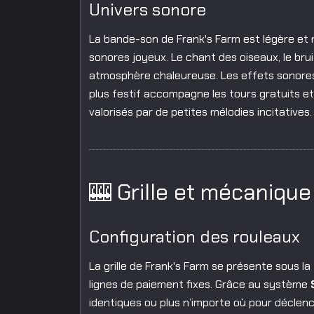
Univers sonore
La bande-son de Frank's Farm est légère et
sonores joyeux. Le chant des oiseaux, le brui
atmosphère chaleureuse. Les effets sonores
plus festif accompagne les tours gratuits et
valorisés par de petites mélodies incitatives.
🎰 Grille et mécanique
Configuration des rouleaux
La grille de Frank's Farm se présente sous la
lignes de paiement fixes. Grâce au système
identiques ou plus n’importe où pour déclenche