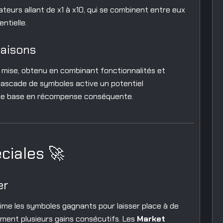
cateurs allant de x1 à x10, qui se combinent entre eux
ntielle.
naisons
 mise, obtenu en combinant fonctionnalités et
 cascade de symboles active un potentiel
n de base en récompense conséquente.
ciales 🚀
er
me les symboles gagnants pour laisser place à de
ment plusieurs gains consécutifs. Les
Market