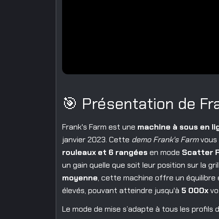
🎯 Présentation de Fr
Frank's Farm est une
machine à sous en li
janvier 2023. Cette
demo Frank's Farm
vous 
rouleaux et 6 rangées
en mode
Scatter 
un gain quelle que soit leur position sur la gri
moyenne
, cette machine offre un équilibre
élevés, pouvant atteindre jusqu'à
5 000x
vot
Le mode de mise s’adapte à tous les profils de