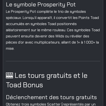
Le symbole Prosperity Pot
Le Prosperity Pot complète le trio de symboles
spéciaux. Lorsqu’il apparaît, il convertit les Points Toad
accumulés en symboles Toad positionnés
aléatoirement sur le même rouleau. Ces symboles Toad
peuvent ensuite devenir des Wilds ou révéler des
pièces d’or avec multiplicateurs, allant de 1× à 1 000× la
mise.
🎰 Les tours gratuits et le
Toad Bonus
Déclenchement des tours gratuits
Obtenez trois symboles Scatter (représentés par un