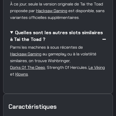
À ce jour, seule la version originale de Tai the Toad
proposée par
Hacksaw Gaming
est disponible, sans
variantes officielles supplémentaires.
Quelles sont les autres slots
similaires
à Tai the Toad ?
Parmi les machines à sous récentes de
Hacksaw Gaming
au gameplay ou à la volatilité
similaires, on trouve Wishbringer,
Dorks Of The Deep
, Strength Of Hercules,
Le Viking
et
Klowns
.
Caractéristiques