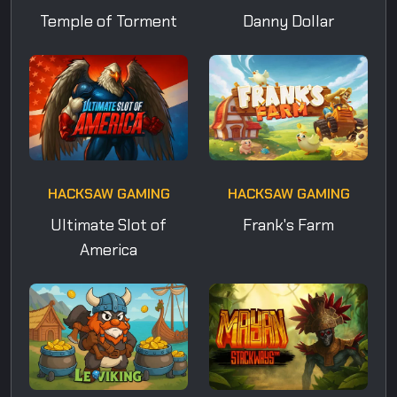
Temple of Torment
Danny Dollar
HACKSAW GAMING
HACKSAW GAMING
Ultimate Slot of
Frank's Farm
America