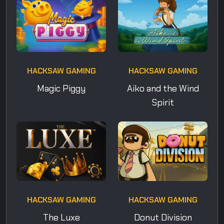
HACKSAW GAMING
HACKSAW GAMING
Magic Piggy
Aiko and the Wind
Spirit
HACKSAW GAMING
HACKSAW GAMING
The Luxe
Donut Division