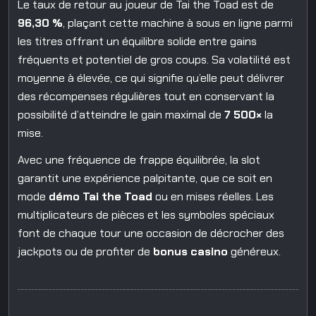
Le taux de retour au joueur de Tai the Toad est de
96,30 %
, plaçant cette machine à sous en ligne parmi
les titres offrant un équilibre solide entre gains
fréquents et potentiel de gros coups. Sa volatilité est
moyenne à élevée, ce qui signifie qu’elle peut délivrer
des récompenses régulières tout en conservant la
possibilité d’atteindre le gain maximal de
7 500×
la
mise.
Avec une fréquence de frappe équilibrée, la slot
garantit une expérience palpitante, que ce soit en
mode
démo Tai the Toad
ou en mises réelles. Les
multiplicateurs de pièces et les symboles spéciaux
font de chaque tour une occasion de décrocher des
jackpots ou de profiter de
bonus casino
généreux.