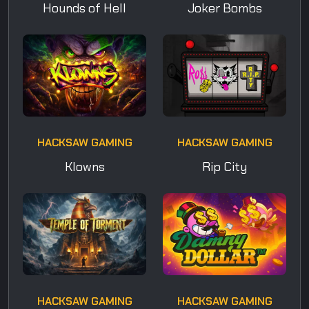
Hounds of Hell
Joker Bombs
HACKSAW GAMING
HACKSAW GAMING
Klowns
Rip City
HACKSAW GAMING
HACKSAW GAMING