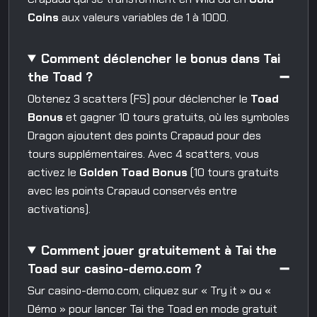
Coins
aux valeurs variables de 1 à 1000.
Comment déclencher le
bonus
dans Tai
the Toad ?
Obtenez 3 scatters (FS) pour déclencher le
Toad
Bonus
et gagner 10 tours gratuits, où les symboles
Dragon ajoutent des points Crapaud pour des
tours supplémentaires. Avec 4 scatters, vous
activez le
Golden Toad Bonus
(10 tours gratuits
avec les points Crapaud conservés entre
activations).
Comment jouer
gratuitement
à Tai the
Toad sur casino-demo.com ?
Sur casino-demo.com, cliquez sur « Try it » ou «
Démo » pour lancer Tai the Toad en mode gratuit