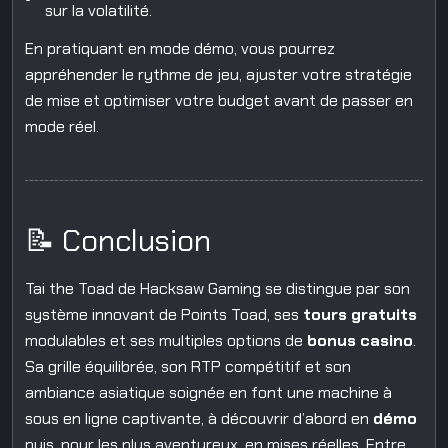
sur la volatilité.
En pratiquant en mode démo, vous pourrez
appréhender le rythme de jeu, ajuster votre stratégie
de mise et optimiser votre budget avant de passer en
mode réel.
📝 Conclusion
Tai the Toad de Hacksaw Gaming se distingue par son
système innovant de Points Toad, ses
tours gratuits
modulables et ses multiples options de
bonus casino
.
Sa grille équilibrée, son RTP compétitif et son
ambiance asiatique soignée en font une machine à
sous en ligne captivante, à découvrir d’abord en
démo
puis, pour les plus aventureux, en mises réelles. Entre