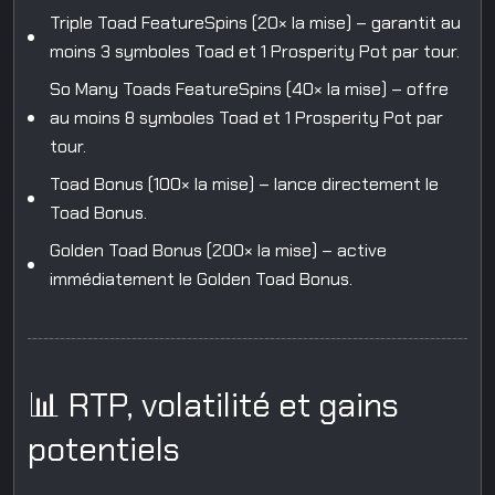
Triple Toad FeatureSpins (20× la mise) – garantit au
moins 3 symboles Toad et 1 Prosperity Pot par tour.
So Many Toads FeatureSpins (40× la mise) – offre
au moins 8 symboles Toad et 1 Prosperity Pot par
tour.
Toad Bonus (100× la mise) – lance directement le
Toad Bonus.
Golden Toad Bonus (200× la mise) – active
immédiatement le Golden Toad Bonus.
📊 RTP, volatilité et gains
potentiels