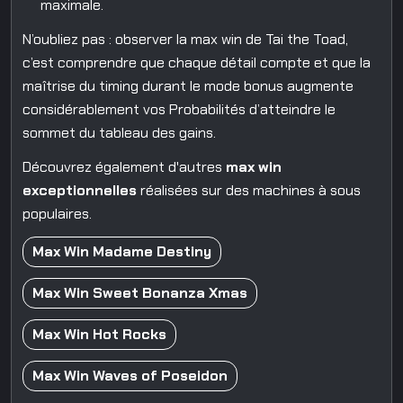
maximale.
N’oubliez pas : observer la max win de Tai the Toad,
c’est comprendre que chaque détail compte et que la
maîtrise du timing durant le mode bonus augmente
considérablement vos Probabilités d’atteindre le
sommet du tableau des gains.
Découvrez également d'autres
max win
exceptionnelles
réalisées sur des machines à sous
populaires.
Max Win Madame Destiny
Max Win Sweet Bonanza Xmas
Max Win Hot Rocks
Max Win Waves of Poseidon